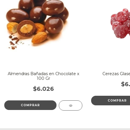
Almendras Bañadas en Chocolate x
Cerezas Glase
100 Gr
$6.
$6.026