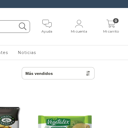
0
Ayuda
Mi cuenta
Mi carrito
ntes
Noticias