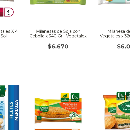
tales X 4
Milanesas de Soja con
Milanesa d
 Sol
Cebolla x 340 Gr - Vegetalex
Vegetales x 32
del S
$6.670
$6.