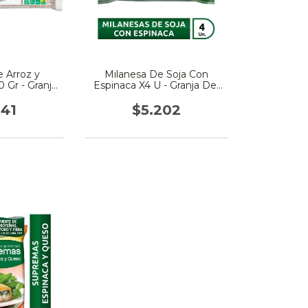
e Arroz y
Milanesa De Soja Con
0 Gr - Granja
Espinaca X4 U - Granja Del
ol
Sol
041
$5.202