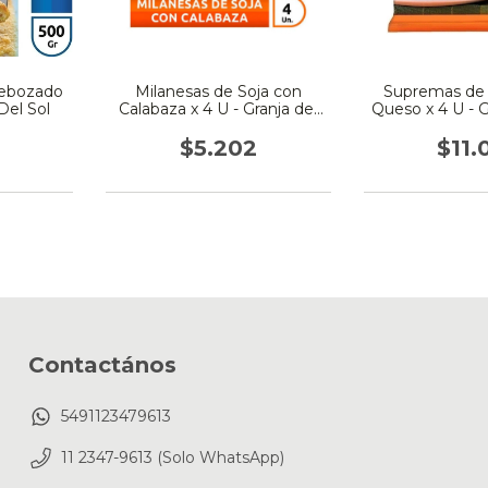
Rebozado
Milanesas de Soja con
Supremas de 
Del Sol
Calabaza x 4 U - Granja del
Queso x 4 U - G
Sol
5
$5.202
$11.
Contactános
5491123479613
11 2347-9613 (Solo WhatsApp)