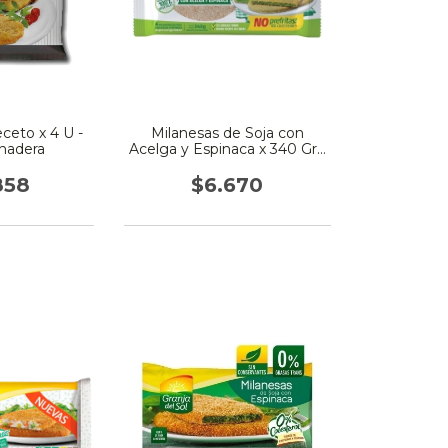
ceto x 4 U -
Milanesas de Soja con
nadera
Acelga y Espinaca x 340 Gr -
Vegetalex
858
$6.670