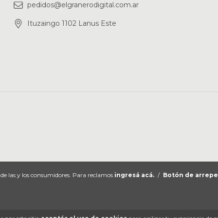
pedidos@elgranerodigital.com.ar
Ituzaingo 1102 Lanus Este
de las y los consumidores. Para reclamos
ingresá acá.
/
Botón de arrep